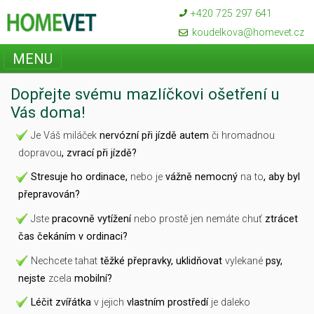
+420 725 297 641
koudelkova@homevet.cz
MENU
Dopřejte svému mazlíčkovi ošetření u
Vás doma!
Je Váš miláček
nervózní při jízdě autem
či hromadnou
dopravou
, zvrací při jízdě?
Stresuje ho ordinace,
nebo je
vážně nemocný
na to
, aby byl
přepravován?
Jste
pracovně vytížení
nebo prostě jen
nemáte chuť
ztrácet
čas čekáním v ordinaci?
Nechcete tahat
těžké přepravky, uklidňovat
vylekané
psy,
nejste
zcela
mobilní?
Léčit zvířátka
v jejich
vlastním prostředí
je daleko