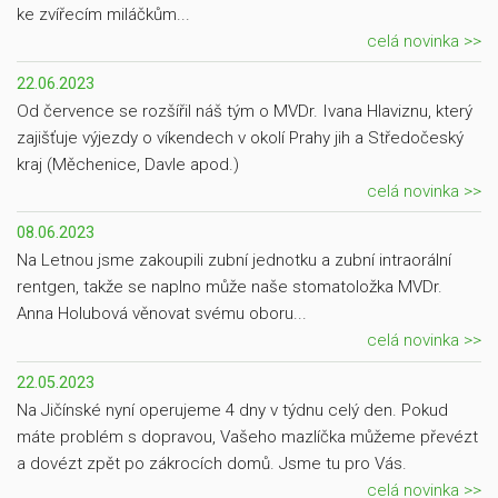
ke zvířecím miláčkům...
celá novinka >>
22.06.2023
Od července se rozšířil náš tým o MVDr. Ivana Hlaviznu, který
zajišťuje výjezdy o víkendech v okolí Prahy jih a Středočeský
kraj (Měchenice, Davle apod.)
celá novinka >>
08.06.2023
Na Letnou jsme zakoupili zubní jednotku a zubní intraorální
rentgen, takže se naplno může naše stomatoložka MVDr.
Anna Holubová věnovat svému oboru...
celá novinka >>
22.05.2023
Na Jičínské nyní operujeme 4 dny v týdnu celý den. Pokud
máte problém s dopravou, Vašeho mazlíčka můžeme převézt
a dovézt zpět po zákrocích domů. Jsme tu pro Vás.
celá novinka >>