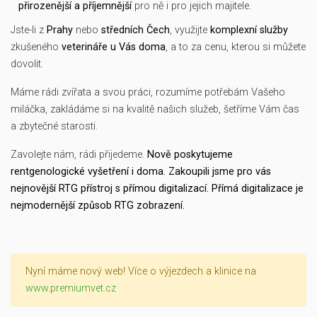
přirozenější a příjemnější
pro ně i pro jejich majitele.
Jste-li z
Prahy
nebo
středních Čech
, využijte
komplexní služby
zkušeného
veterináře u Vás doma
, a to za cenu, kterou si můžete
dovolit.
Máme rádi zvířata a svou práci, rozumíme potřebám Vašeho
miláčka, zakládáme si na kvalitě našich služeb, šetříme Vám čas
a zbytečné starosti.
Zavolejte nám, rádi přijedeme.
Nově poskytujeme
rentgenologické vyšetření i doma. Zakoupili jsme pro vás
nejnovější RTG přístroj s přímou digitalizací. Přímá digitalizace je
nejmodernější způsob RTG zobrazení.
Nyní máme nový web! Více o výjezdech a klinice na
www.premiumvet.cz