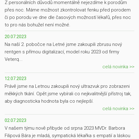
Z personálních důvodů momentálně nejezdíme k porodům
přes noc. Máme možnost zkontrolovat fenku před porodem
či po porodu ve dne dle časových možností lékařů, přes noc
to pro nás bohužel není možné.
20.07.2023
Na naší 2. pobočce na Letné jsme zakoupili zbrusu nový
rentgen s přímou digitalizací, model roku 2023 od firmy
Veterq...
celá novinka >>
12.07.2023
Právě jsme na Letnou zakoupili nový ultrazvuk pro zobrazeni
měkkých tkání. Opět jsme vybírali co nejkvalitnější přístroj tak,
aby diagnosticka hodnota byla co nejlepší.
celá novinka >>
02.07.2023
V našem týmu nově přibyde od srpna 2023 MVDr. Barbora
Filipová Bára je mladá, sympatická lékařka s empatií a láskou